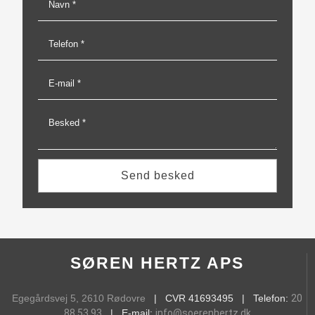
SØREN HERTZ APS
Egegårdsvej 5, 2610 Rødovre
​ | CVR 41693495 ​ | Telefon:
20
88 53 93
| E-mail:
info@soerenhertz.dk